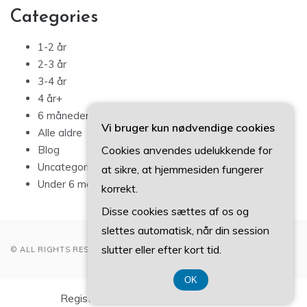
Categories
1-2 år
2-3 år
3-4 år
4 år+
6 måneder – 1 år
Vi bruger kun nødvendige cookies
Alle aldre
Cookies anvendes udelukkende for
Blog
Uncategorized
at sikre, at hjemmesiden fungerer
Under 6 måneder
korrekt.
Disse cookies sættes af os og
slettes automatisk, når din session
slutter eller efter kort tid.
© ALL RIGHTS RESERVED 2022
OK
Registreringsnummer DK 37 40 77 39