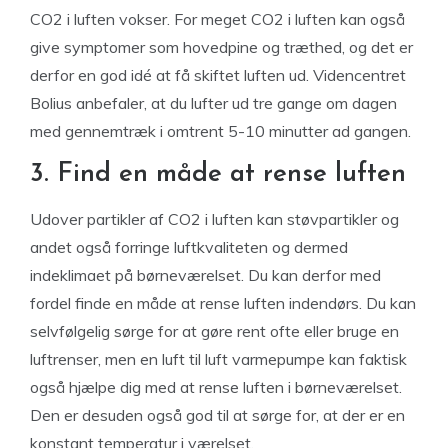
CO2 i luften vokser. For meget CO2 i luften kan også
give symptomer som hovedpine og træthed, og det er
derfor en god idé at få skiftet luften ud. Videncentret
Bolius anbefaler, at du lufter ud tre gange om dagen
med gennemtræk i omtrent 5-10 minutter ad gangen.
3. Find en måde at rense luften
Udover partikler af CO2 i luften kan støvpartikler og
andet også forringe luftkvaliteten og dermed
indeklimaet på børneværelset. Du kan derfor med
fordel finde en måde at rense luften indendørs. Du kan
selvfølgelig sørge for at gøre rent ofte eller bruge en
luftrenser, men en luft til luft varmepumpe kan faktisk
også hjælpe dig med at rense luften i børneværelset.
Den er desuden også god til at sørge for, at der er en
konstant temperatur i værelset.