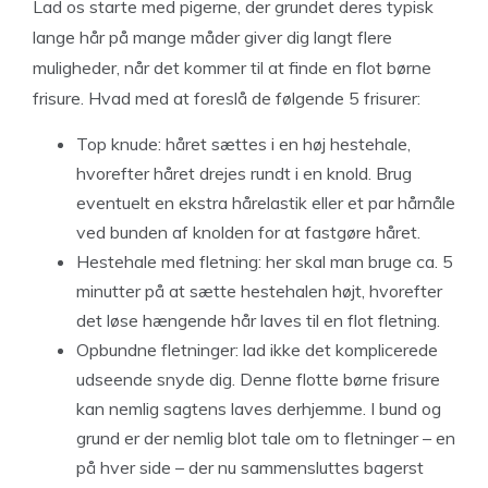
Lad os starte med pigerne, der grundet deres typisk
lange hår på mange måder giver dig langt flere
muligheder, når det kommer til at finde en flot børne
frisure. Hvad med at foreslå de følgende 5 frisurer:
Top knude: håret sættes i en høj hestehale,
hvorefter håret drejes rundt i en knold. Brug
eventuelt en ekstra hårelastik eller et par hårnåle
ved bunden af knolden for at fastgøre håret.
Hestehale med fletning: her skal man bruge ca. 5
minutter på at sætte hestehalen højt, hvorefter
det løse hængende hår laves til en flot fletning.
Opbundne fletninger: lad ikke det komplicerede
udseende snyde dig. Denne flotte børne frisure
kan nemlig sagtens laves derhjemme. I bund og
grund er der nemlig blot tale om to fletninger – en
på hver side – der nu sammensluttes bagerst