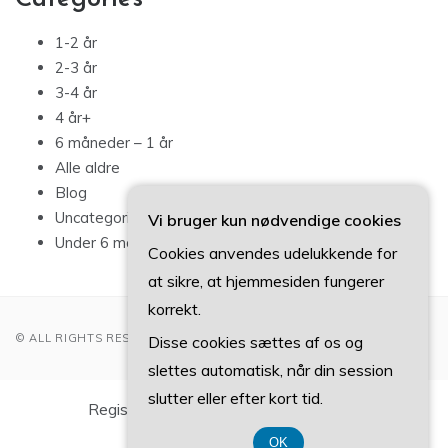
1-2 år
2-3 år
3-4 år
4 år+
6 måneder – 1 år
Alle aldre
Blog
Uncategorized
Vi bruger kun nødvendige cookies
Under 6 måneder
Cookies anvendes udelukkende for
at sikre, at hjemmesiden fungerer
korrekt.
© ALL RIGHTS RESERVED 2022
Disse cookies sættes af os og
slettes automatisk, når din session
slutter eller efter kort tid.
Registreringsnummer DK 37 40 77 39
OK