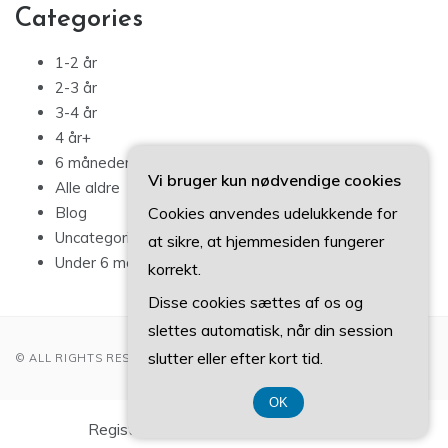
Categories
1-2 år
2-3 år
3-4 år
4 år+
6 måneder – 1 år
Vi bruger kun nødvendige cookies
Alle aldre
Cookies anvendes udelukkende for
Blog
Uncategorized
at sikre, at hjemmesiden fungerer
Under 6 måneder
korrekt.
Disse cookies sættes af os og
slettes automatisk, når din session
slutter eller efter kort tid.
© ALL RIGHTS RESERVED 2022
OK
Registreringsnummer DK 37 40 77 39