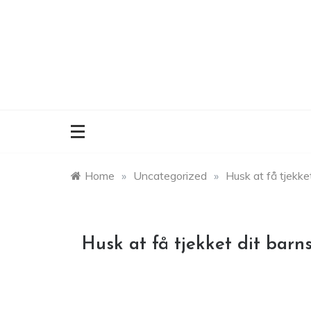
Skip
to
content
Home
»
Uncategorized
»
Husk at få tjekke
Husk at få tjekket dit barn