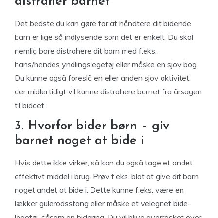
distraher barnet
Det bedste du kan gøre for at håndtere dit bidende
barn er lige så indlysende som det er enkelt. Du skal
nemlig bare distrahere dit barn med f.eks.
hans/hendes yndlingslegetøj eller måske en sjov bog.
Du kunne også foreslå en eller anden sjov aktivitet,
der midlertidigt vil kunne distrahere barnet fra årsagen
til biddet.
3. Hvorfor bider børn – giv
barnet noget at bide i
Hvis dette ikke virker, så kan du også tage et andet
effektivt middel i brug. Prøv f.eks. blot at give dit barn
noget andet at bide i. Dette kunne f.eks. være en
lækker gulerodsstang eller måske et velegnet bide-
legetøj, såsom en bidering. Du vil blive overrasket over,