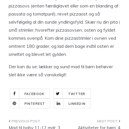
pizzasovs (enten færdiglavet eller som en blanding af
passata og tomatpuré), revet pizzaost og så
selvfølgelig al din sunde yndlingsfyld. Skær nu din pita i
små strimler, hvorefter pizzasovsen, osten og fyldet
kommes ovenpå. Kom dine pizzastrimler i ovnen ved
omtrent 180 grader, og lad dem bage indtil osten er
smeltet og blevet let gylden.
Der kan du se; lækker og sund mad til børn behøver
slet ikke være så vanskeligt!
FACEBOOK
TWITTER
PINTEREST
LINKEDIN
Indlægsnavigation
Mad til baby 11-12 mdr: 3
Aktiviteter for børn: 4