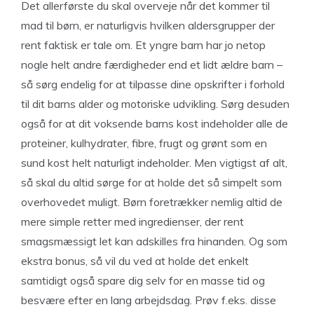
Det allerførste du skal overveje når det kommer til
mad til børn, er naturligvis hvilken aldersgrupper der
rent faktisk er tale om. Et yngre barn har jo netop
nogle helt andre færdigheder end et lidt ældre barn –
så sørg endelig for at tilpasse dine opskrifter i forhold
til dit barns alder og motoriske udvikling. Sørg desuden
også for at dit voksende barns kost indeholder alle de
proteiner, kulhydrater, fibre, frugt og grønt som en
sund kost helt naturligt indeholder. Men vigtigst af alt,
så skal du altid sørge for at holde det så simpelt som
overhovedet muligt. Børn foretrækker nemlig altid de
mere simple retter med ingredienser, der rent
smagsmæssigt let kan adskilles fra hinanden. Og som
ekstra bonus, så vil du ved at holde det enkelt
samtidigt også spare dig selv for en masse tid og
besvære efter en lang arbejdsdag. Prøv f.eks. disse