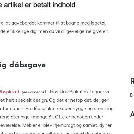
ed, at gavebordet kommer til at bugne med legetøj,
 er ikke lige dig, men du vil alligevel gerne give en
lig dåbsgave
åbsplakat
. Hos UnikPlakat.dk tegner vi
D
 et helt specielt design. Og det er netop det, der gør
 information. En dåbsplakat skaber hygge og stemning
A
eng eller pige i mange år. Ofte er perioden under
neværelse. Møbler er blev hjembragt og samlet, dyner
t den helt rigtige pastelfarve. Derfor vil de nybagte