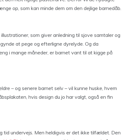
t hænge op, som kan minde dem om den dejlige barnedåb.
llustrationer, som giver anledning til sjove samtaler og
egynde at pege og efterligne dyrelyde. Og da
eng i mange måneder, er barnet vant til at kigge på
ældre – og senere barnet selv – vil kunne huske, hvem
splakaten, hvis design du jo har valgt, også en fin
tid undervejs. Men heldigvis er det ikke tilfældet. Den