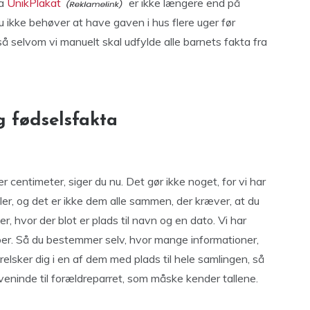
ra
UnikPlakat
er ikke længere end på
 du ikke behøver at have gaven i hus flere uger før
 selvom vi manuelt skal udfylde alle barnets fakta fra
 fødselsfakta
centimeter, siger du nu. Det gør ikke noget, for vi har
ler, og det er ikke dem alle sammen, der kræver, at du
r, hvor der blot er plads til navn og en dato. Vi har
oer. Så du bestemmer selv, hvor mange informationer,
relsker dig i en af dem med plads til hele samlingen, så
veninde til forældreparret, som måske kender tallene.