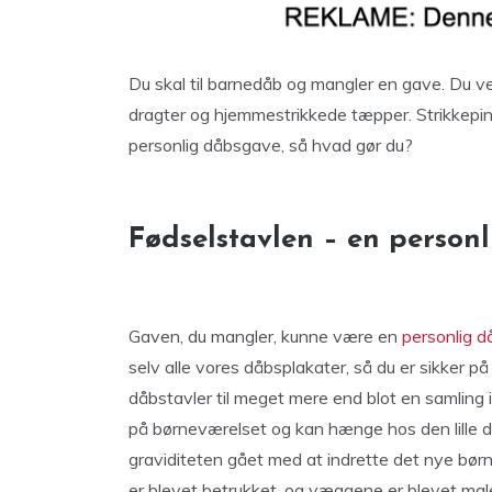
Du skal til barnedåb og mangler en gave. Du v
dragter og hjemmestrikkede tæpper. Strikkepinde
personlig dåbsgave, så hvad gør du?
Fødselstavlen – en person
Gaven, du mangler, kunne være en
personlig d
selv alle vores dåbsplakater, så du er sikker på
dåbstavler til meget mere end blot en samling
på børneværelset og kan hænge hos den lille dr
graviditeten gået med at indrette det nye bør
er blevet betrukket, og væggene er blevet male