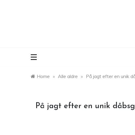
Skip
to
content
Home
»
Alle aldre
»
På jagt efter en unik 
På jagt efter en unik dåbs