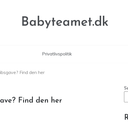
Babyteamet.dk
Privatlivspolitik
dåbsgave? Find den her
S
gave? Find den her
R