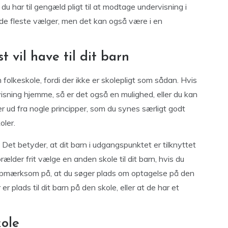
n du har til gengæld pligt til at modtage undervisning i
 de fleste vælger, men det kan også være i en
 vil have til dit barn
folkeskole, fordi der ikke er skolepligt som sådan. Hvis
visning hjemme, så er det også en mulighed, eller du kan
r ud fra nogle principper, som du synes særligt godt
oler.
 Det betyder, at dit barn i udgangspunktet er tilknyttet
orælder frit vælge en anden skole til dit barn, hvis du
 opmærksom på, at du søger plads om optagelse på den
r plads til dit barn på den skole, eller at de har et
kole