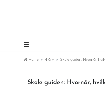
Skip
to
content
Home
»
4 år+
»
Skole guiden: Hvornår, hvil
Skole guiden: Hvornår, hvil