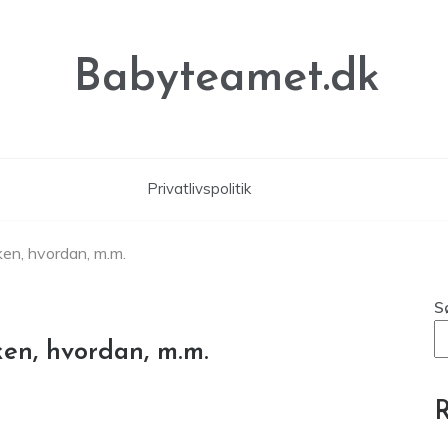
Babyteamet.dk
Privatlivspolitik
ken, hvordan, m.m.
S
ken, hvordan, m.m.
R