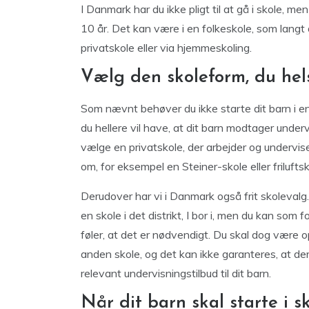
I Danmark har du ikke pligt til at gå i skole, me
10 år. Det kan være i en folkeskole, som langt
privatskole eller via hjemmeskoling.
Vælg den skoleform, du helst
Som nævnt behøver du ikke starte dit barn i en 
du hellere vil have, at dit barn modtager under
vælge en privatskole, der arbejder og undervise
om, for eksempel en Steiner-skole eller friluftsk
Derudover har vi i Danmark også frit skolevalg.
en skole i det distrikt, I bor i, men du kan som f
føler, at det er nødvendigt. Du skal dog være
anden skole, og det kan ikke garanteres, at der e
relevant undervisningstilbud til dit barn.
Når dit barn skal starte i s