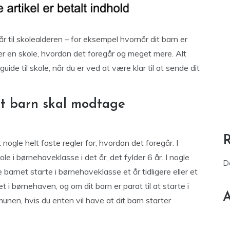
 til skolealderen – for eksempel hvornår dit barn er
lger en skole, hvordan det foregår og meget mere. Alt
uide til skole, når du er ved at være klar til at sende dit
dit barn skal modtage
k nogle helt faste regler for, hvordan det foregår. I
le i børnehaveklasse i det år, det fylder 6 år. I nogle
D
 barnet starte i børnehaveklasse et år tidligere eller et
 i børnehaven, og om dit barn er parat til at starte i
A
nen, hvis du enten vil have at dit barn starter