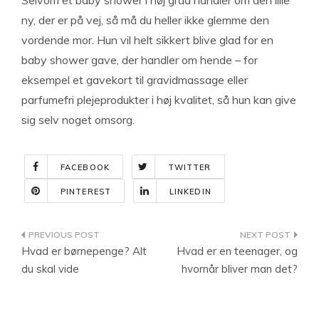
Selvom et baby shower i høj grad handler om den lille
ny, der er på vej, så må du heller ikke glemme den
vordende mor. Hun vil helt sikkert blive glad for en
baby shower gave, der handler om hende – for
eksempel et gavekort til gravidmassage eller
parfumefri plejeprodukter i høj kvalitet, så hun kan give
sig selv noget omsorg.
FACEBOOK
TWITTER
PINTEREST
LINKEDIN
Indlægsnavigation
Hvad er børnepenge? Alt
Hvad er en teenager, og
du skal vide
hvornår bliver man det?