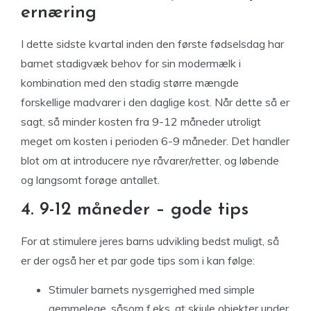
ernæring
I dette sidste kvartal inden den første fødselsdag har
barnet stadigvæk behov for sin modermælk i
kombination med den stadig større mængde
forskellige madvarer i den daglige kost. Når dette så er
sagt, så minder kosten fra 9-12 måneder utroligt
meget om kosten i perioden 6-9 måneder. Det handler
blot om at introducere nye råvarer/retter, og løbende
og langsomt forøge antallet.
4. 9-12 måneder – gode tips
For at stimulere jeres barns udvikling bedst muligt, så
er der også her et par gode tips som i kan følge:
Stimuler barnets nysgerrighed med simple
gemmelege, såsom f.eks. at skjule objekter under