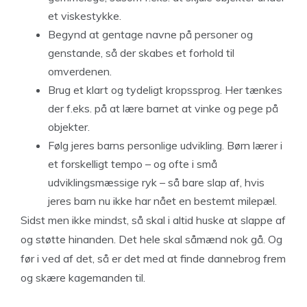
et viskestykke.
Begynd at gentage navne på personer og
genstande, så der skabes et forhold til
omverdenen.
Brug et klart og tydeligt kropssprog. Her tænkes
der f.eks. på at lære barnet at vinke og pege på
objekter.
Følg jeres barns personlige udvikling. Børn lærer i
et forskelligt tempo – og ofte i små
udviklingsmæssige ryk – så bare slap af, hvis
jeres barn nu ikke har nået en bestemt milepæl.
Sidst men ikke mindst, så skal i altid huske at slappe af
og støtte hinanden. Det hele skal såmænd nok gå. Og
før i ved af det, så er det med at finde dannebrog frem
og skære kagemanden til.