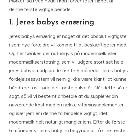
mørket, så i ved hvad i kan forvente jer i løbet af
denne første vigtige periode.
1. Jeres babys ernæring
Jeres babys ernæring er noget af det absolut vigtigste
i som nye forældre vil komme til at beskæftige jer med.
Og her tænkes der naturligvis på modermælk eller
modermælkserstatning, som vil udgøre stort set hele
jeres babys madplan de første 6 måneder. Jeres babys
fordøjelsessystem vil nemlig ikke være klar til at kunne
håndtere fast føde det første halve år. Når dette så er
sagt, så vil vi bestemt anbefale at du supplerer din
nuværende kost med en række vitaminsupplementer,
og især jern er i denne forbindelse vigtigt, idet
modermælk helt naturligt mangler jern. Efter de første
6 måneder vil jeres baby nu begynde at få sine første