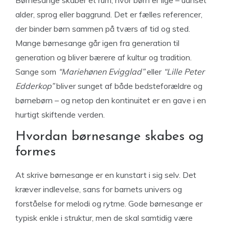
Børnesange skaber et rum, hvor børn er lige – uanset
alder, sprog eller baggrund. Det er fælles referencer,
der binder børn sammen på tværs af tid og sted.
Mange børnesange går igen fra generation til
generation og bliver bærere af kultur og tradition.
Sange som
“Mariehønen Evigglad”
eller
“Lille Peter
Edderkop”
bliver sunget af både bedsteforældre og
børnebørn – og netop den kontinuitet er en gave i en
hurtigt skiftende verden.
Hvordan børnesange skabes og
formes
At skrive børnesange er en kunstart i sig selv. Det
kræver indlevelse, sans for barnets univers og
forståelse for melodi og rytme. Gode børnesange er
typisk enkle i struktur, men de skal samtidig være