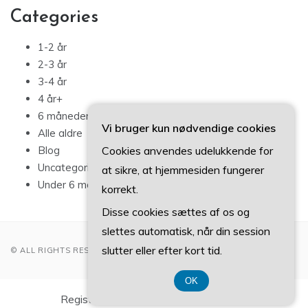
Categories
1-2 år
2-3 år
3-4 år
4 år+
6 måneder – 1 år
Vi bruger kun nødvendige cookies
Alle aldre
Cookies anvendes udelukkende for
Blog
Uncategorized
at sikre, at hjemmesiden fungerer
Under 6 måneder
korrekt.
Disse cookies sættes af os og
slettes automatisk, når din session
slutter eller efter kort tid.
© ALL RIGHTS RESERVED 2022
OK
Registreringsnummer DK 37 40 77 39