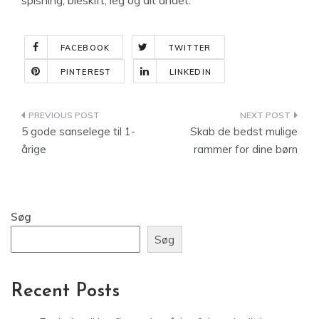
spisning, bleskift, leg og alt andet.
FACEBOOK
TWITTER
PINTEREST
LINKEDIN
Indlægsnavigation
5 gode sanselege til 1-
Skab de bedst mulige
årige
rammer for dine børn
Søg
Søg
Recent Posts