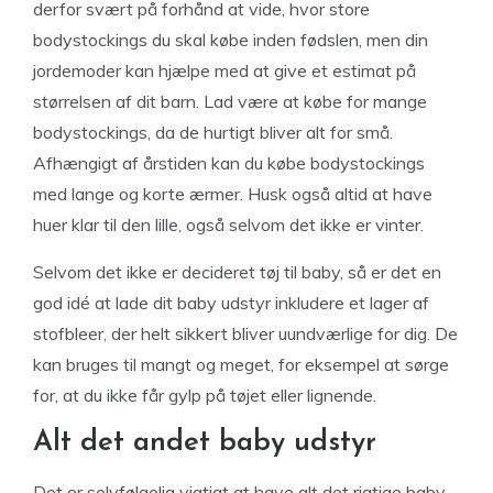
derfor svært på forhånd at vide, hvor store
bodystockings du skal købe inden fødslen, men din
jordemoder kan hjælpe med at give et estimat på
størrelsen af dit barn. Lad være at købe for mange
bodystockings, da de hurtigt bliver alt for små.
Afhængigt af årstiden kan du købe bodystockings
med lange og korte ærmer. Husk også altid at have
huer klar til den lille, også selvom det ikke er vinter.
Selvom det ikke er decideret tøj til baby, så er det en
god idé at lade dit baby udstyr inkludere et lager af
stofbleer, der helt sikkert bliver uundværlige for dig. De
kan bruges til mangt og meget, for eksempel at sørge
for, at du ikke får gylp på tøjet eller lignende.
Alt det andet baby udstyr
Det er selvfølgelig vigtigt at have alt det rigtige baby