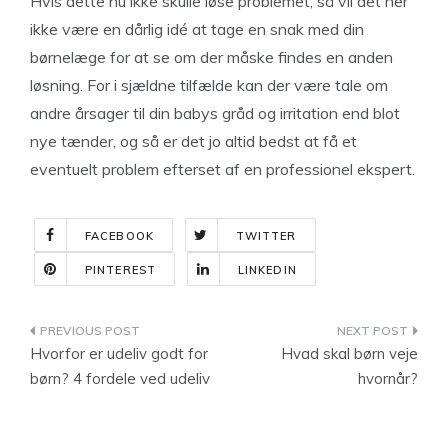
Hvis dette nu ikke skulle løse problemet, så vil det her
ikke være en dårlig idé at tage en snak med din
børnelæge for at se om der måske findes en anden
løsning. For i sjældne tilfælde kan der være tale om
andre årsager til din babys gråd og irritation end blot
nye tænder, og så er det jo altid bedst at få et
eventuelt problem efterset af en professionel ekspert.
FACEBOOK
TWITTER
PINTEREST
LINKEDIN
Indlægsnavigation
Hvorfor er udeliv godt for
Hvad skal børn veje
børn? 4 fordele ved udeliv
hvornår?