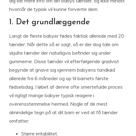
dig lidt mere info om din babys tænder, og ikke mindst
hvornår de typisk vil kunne forvente dem.
1. Det grundlæggende
Langt de fleste babyer fødes faktisk allerede med 20
tænder. Når dette så er sagt, så er der dog tale om
skjulte tænder der naturligvis befinder sig under
gummerne. Disse tænder vil efterfølgende gradvist
begynde at gnave sig igennem babyens tandkød
allerede fra 6 måneder og op til barnets første
fødselsdag. I løbet af denne ofte smertefulde proces
vil rigtigt mange babyer typisk reagere i
overensstemmelse hermed. Nogle af de mest
almindelige tegn på at dit barn er ved at få tænder
omfatter:
Større irritabilitet.